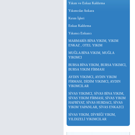
Yıkım ve Enkaz Kaldırma
Yıkımcılar Ankara
Kırım İşleri
Enkaz Kaldırma
Yıkımcı Enkazcı
MARMARİS BİNA YIKIM, YIKIM
ENKAZ , OTEL YIKIM
MUĞLA BİNA YIKIM, MUĞLA
YIKIMCI
BURSA BİNA YIKIM, BURSA YIKIMCI,
BURSA YIKIM FİRMASI
AYDIN YIKIMCI, AYDIN YIKIM
FİRMASI, DİDİM YIKIMCI, AYDIN
YIKIMCILAR
SİVAS YIKIMCI, SİVAS BİNA YIKIM,
SİVAS YIKIM FİRMASI, SİVAS YIKIM
HAFRİYAT, SİVAS HURDACI, SİVAS
YIKIM YAPANLAR, SİVAS ENKAZCI
SİVAS YIKIM, DİVRİĞİ YIKIM,
YILDIZELİ YIKIMCILAR