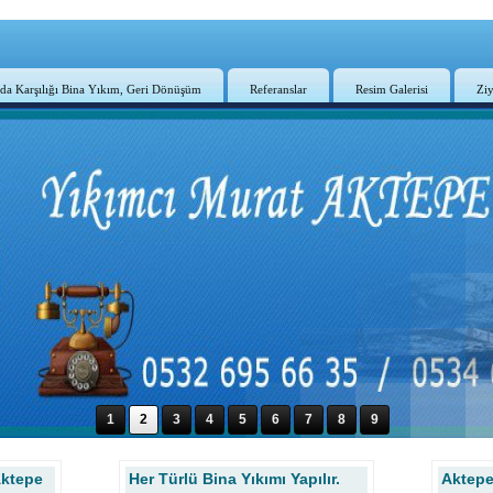
da Karşılığı Bina Yıkım, Geri Dönüşüm
Referanslar
Resim Galerisi
Ziy
1
2
3
4
5
6
7
8
9
Aktepe
Her Türlü Bina Yıkımı Yapılır.
Aktepe