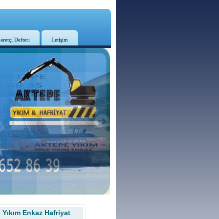
aretçi Defteri
İletişim
 Yıkım Enkaz Hafriyat