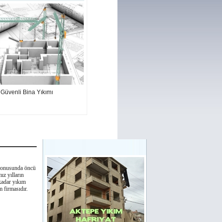
 Güvenli Bina Yıkımı
konusunda öncü
ız yılların
kadar yıkım
m firmasıdır.