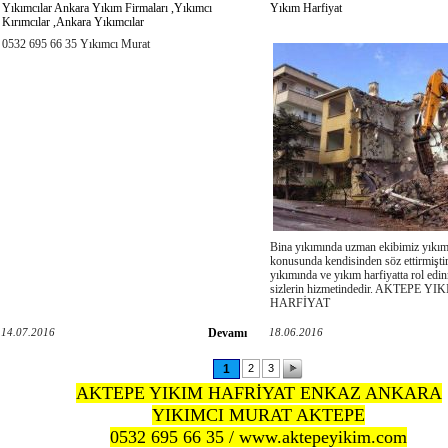
Yıkımcılar Ankara Yıkım Firmaları ,Yıkımcı
Yıkım Harfiyat
Kırımcılar ,Ankara Yıkımcılar
0532 695 66 35 Yıkımcı Murat
Bina yıkımında uzman ekibimiz yıkım
konusunda kendisinden söz ettirmiştir
yıkımında ve yıkım harfiyatta rol edi
sizlerin hizmetindedir. AKTEPE 
HARFİYAT
14.07.2016
Devamı
18.06.2016
1
2
3
AKTEPE YIKIM HAFRİYAT ENKAZ ANKARA
YIKIMCI MURAT AKTEPE
0532 695 66 35 / www.aktepeyikim.com