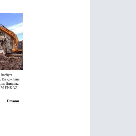
 harfiyat
. Bir çok bina
nmiş firmamız
YIKIM ENKAZ
Devamı