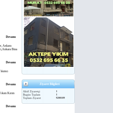
Devamı
er, Ankara
rı,Ankara Bina
Devamı
Yıkımcı
Ziyaret Bilgileri
Devamı
Aktif Ziyaretçi
1
 Yıkım Kırım
Bugün Toplam
1
Toplam Ziyaret
9200109
Devamı