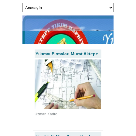
Yıkımcı Firmaları Murat Aktepe
1
2
Uzman Kadro
3
4
5