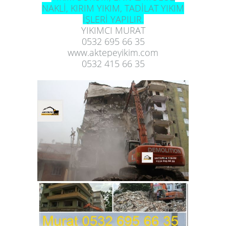
NAKLİ, KIRIM YIKIM, TADİLAT YIKIM
İŞLERİ YAPILIR.
YIKIMCI MURAT
0532 695 66 35
www.aktepeyikim.com
0532 415 66 35