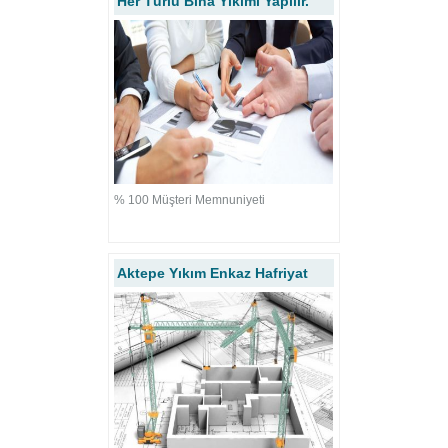
Her Türlü Bina Yıkımı Yapılır.
6
7
8
9
% 100 Müşteri Memnuniyeti
Aktepe Yıkım Enkaz Hafriyat