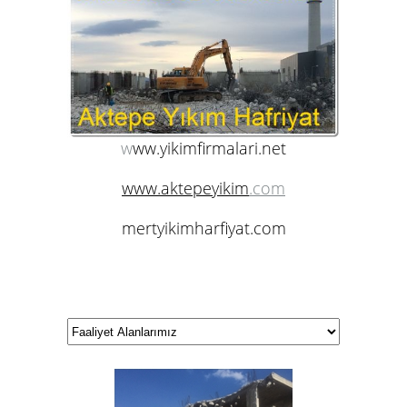
w
ww.yikimfirmalari.net
www.aktepeyikim
.com
mertyikimharfiyat.com