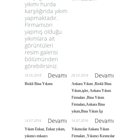
yıkımı hurda
karşılığında yıkım
yapmaktadır.
Firmamızın
yapmış olduğu
yıkımlara ait
görüntüleri
resim galerisi
bölümünden
görebilirsiniz.
Devamı
Devamı
18.05.2018
28.03.2018
Riskli Bina Yıkımı
Ankara Yıkım ,Riskli Bina
Yıkım,işler, Ankara Yıkım
Firmaları ,Bina Yıkım
Firmaları,Ankara Bina
yıkım,Bina Yıkım İşi
Devamı
Devamı
14.07.2016
14.07.2016
Yıkım Enkaz, Enkaz yıkım,
Yıkımcılar Ankara Yıkım
yıkımcı enkazcı
Firmaları ,Yıkımcı Kırımcılar