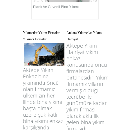
Planlı Ve Güvenli Bina Yıkımı
Yıkımcılar Yıkım Firmaları
Ankara Yıkımcılar Yıkım
Yıkımcı Firmaları
Hafriyat
Aktepe Yıkım
Hafriyat yıkım
enkaz
konusunda öncü
Aktepe Yıkım
firmalardan
Enkaz bina
birtanesidir. Yıkım
yıkımında öncü
firmamız yılların
olan firmamız
vermiş olduğu
ülkemizin her
tecrübe ile
ilinde bina yıkımı
günümüze kadar
başta olmak
yıkım firması
üzere çok katlı
olarak akla ilk
bina yıkımı enkaz
gelen bina yıkım
karşılığında
firmasıdır.