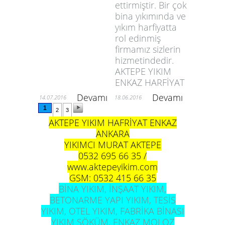
ettirmiştir. Bir çok
bina yıkımında ve
yıkım harfiyatta
rol edinmiş
firmamız sizlerin
hizmetindedir.
AKTEPE YIKIM
ENKAZ HARFİYAT
Devamı
Devamı
14.07.2016
18.06.2016
1
2
3
AKTEPE YIKIM HAFRİYAT ENKAZ
ANKARA
YIKIMCI MURAT AKTEPE
0532 695 66 35 /
www.aktepeyikim.com
GSM: 0532 415 66 35
BİNA YIKIM, İNŞAAT YIKIM,
BETONARME YAPI YIKIM, TESİS
YIKIM, OTEL YIKIM, FABRİKA BİNASI
YIKIM SÖKÜM, ENKAZ MOLOZ