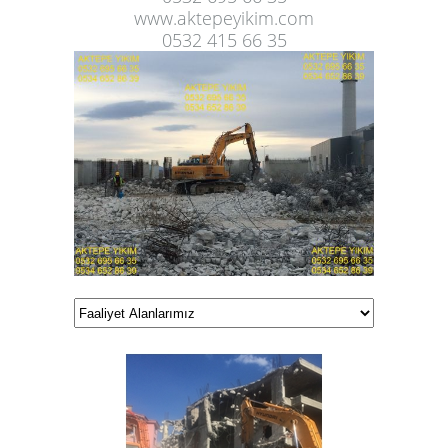
www.aktepeyikim.com
6
0532 415 66 35
7
8
9