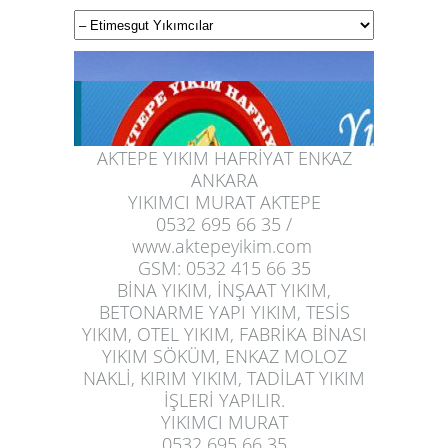
AKTEPE YIKIM HAFRİYAT ENKAZ
ANKARA
YIKIMCI MURAT AKTEPE
0532 695 66 35 /
www.aktepeyikim.com
GSM: 0532 415 66 35
BİNA YIKIM, İNŞAAT YIKIM,
BETONARME YAPI YIKIM, TESİS
YIKIM, OTEL YIKIM, FABRİKA BİNASI
1
YIKIM SÖKÜM, ENKAZ MOLOZ
2
NAKLİ, KIRIM YIKIM, TADİLAT YIKIM
3
İŞLERİ YAPILIR.
4
YIKIMCI MURAT
0532 695 66 35
5