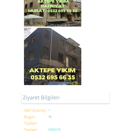
Ziyaret Bilgileri
Aktif Ziyaretçi
1
Bugün
36
Toplam
Toplam
9200276