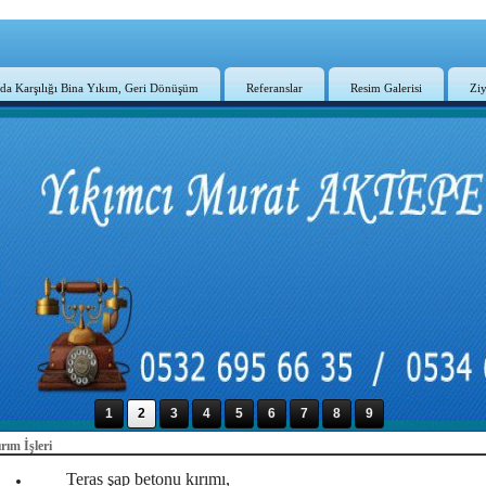
da Karşılığı Bina Yıkım, Geri Dönüşüm
Referanslar
Resim Galerisi
Ziy
1
2
3
4
5
6
7
8
9
rım İşleri
Teras şap betonu kırımı,