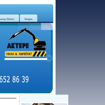
aretçi Defteri
İletişim