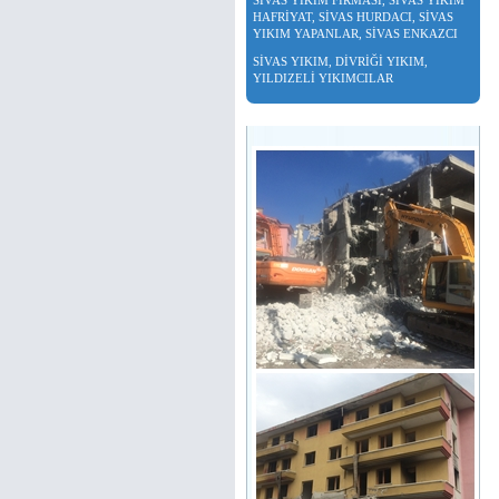
SİVAS YIKIM FİRMASI, SİVAS YIKIM
HAFRİYAT, SİVAS HURDACI, SİVAS
YIKIM YAPANLAR, SİVAS ENKAZCI
SİVAS YIKIM, DİVRİĞİ YIKIM,
YILDIZELİ YIKIMCILAR