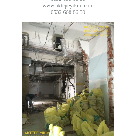
www.aktepeyikim.com
6
0532 668 86 39
7
8
9