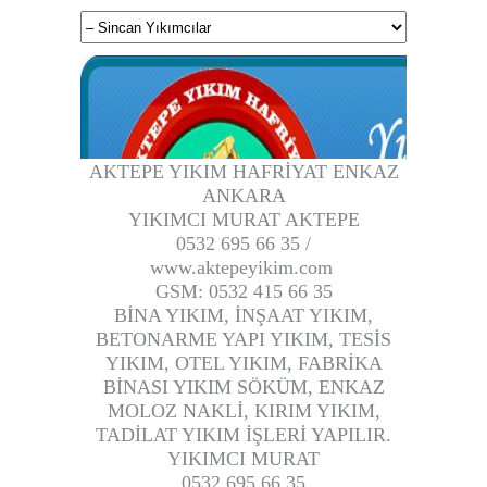
AKTEPE YIKIM HAFRİYAT ENKAZ
ANKARA
YIKIMCI MURAT AKTEPE
0532 695 66 35 /
www.aktepeyikim.com
GSM: 0532 415 66 35
BİNA YIKIM, İNŞAAT YIKIM,
BETONARME YAPI YIKIM, TESİS
YIKIM, OTEL YIKIM, FABRİKA
1
BİNASI YIKIM SÖKÜM, ENKAZ
2
MOLOZ NAKLİ, KIRIM YIKIM,
3
TADİLAT YIKIM İŞLERİ YAPILIR.
4
YIKIMCI MURAT
0532 695 66 35
5