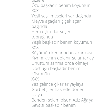
bizlere
Özü başkadır benim köyümün
XXX
Yeşil yeşil meşeleri var dağında
Meyve ağaçları çiçek açar
bağında
Her çeşit otlar yeşerir
toprağında
Yeşili başkadır benim köyümün
XXX
Köyümün kenarından akar çayı
Kıvrım kıvrım dolanır sular tarlayı
Unuttum sanma orda olmayı
Dostluğu başkadır benim
köyümün
XXX
Yaz gelince çıkarlar yaylaya
Gurbetçiler hasretle döner
sılaya
Benden selam olsun Aziz Ağa'ya
Sevgisi başkadır benim