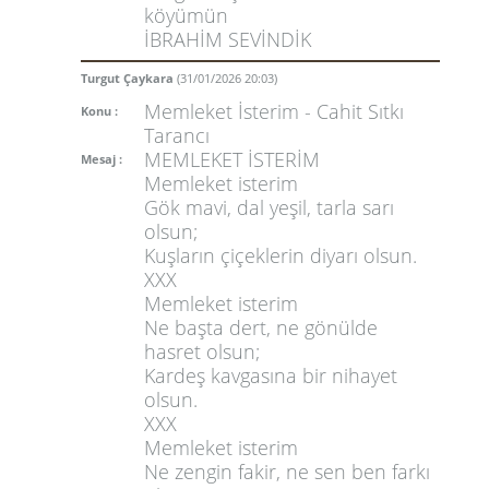
köyümün
İBRAHİM SEVİNDİK
Turgut Çaykara
(31/01/2026 20:03)
Memleket İsterim - Cahit Sıtkı
Konu :
Tarancı
MEMLEKET İSTERİM
Mesaj :
Memleket isterim
Gök mavi, dal yeşil, tarla sarı
olsun;
Kuşların çiçeklerin diyarı olsun.
XXX
Memleket isterim
Ne başta dert, ne gönülde
hasret olsun;
Kardeş kavgasına bir nihayet
olsun.
XXX
Memleket isterim
Ne zengin fakir, ne sen ben farkı