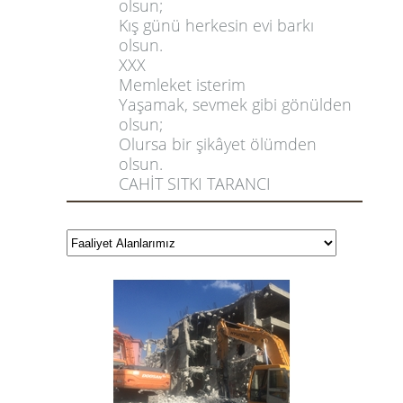
olsun;
Kış günü herkesin evi barkı
olsun.
XXX
Memleket isterim
Yaşamak, sevmek gibi gönülden
olsun;
Olursa bir şikâyet ölümden
olsun.
CAHİT SITKI TARANCI