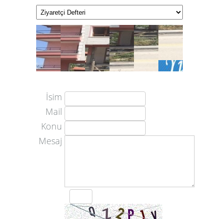
İsim
Mail
Konu
Mesaj
1
2
3
4
5