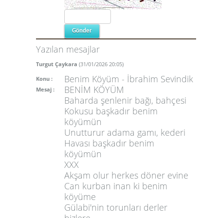
6
7
8
Yazılan mesajlar
9
Turgut Çaykara
(31/01/2026 20:05)
Benim Köyüm - İbrahim Sevindik
Konu :
BENİM KÖYÜM
Mesaj :
Baharda şenlenir bağı, bahçesi
Kokusu başkadır benim
köyümün
Unutturur adama gamı, kederi
Havası başkadır benim
köyümün
XXX
Akşam olur herkes döner evine
Can kurban inan ki benim
köyüme
Gülabi'nin torunları derler