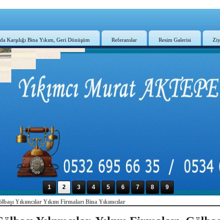
da Karşılığı Bina Yıkım, Geri Dönüşüm
Referanslar
Resim Galerisi
Ziy
1
2
3
4
5
6
7
8
9
lbaşı Yıkımcılar Yıkım Firmaları Bina Yıkımcılar