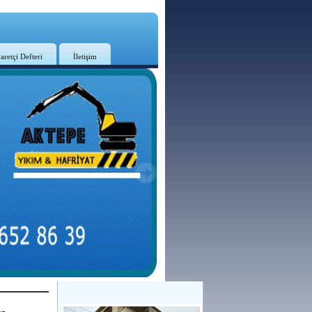
aretçi Defteri
İletişim