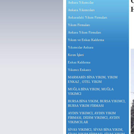
G
Ankara Yıkımcılar
H
Ankara Yıkımcıları
Ankaradaki Yıkım Firmaları
Yıkım Firmaları
Ankara Yıkım Firmaları
Yıkım ve Enkaz Kaldırma
Yıkımcılar Ankara
Kırım İşleri
Enkaz Kaldırma
Yıkımcı Enkazcı
MARMARİS BİNA YIKIM, YIKIM
ENKAZ , OTEL YIKIM
MUĞLA BİNA YIKIM, MUĞLA
YIKIMCI
BURSA BİNA YIKIM, BURSA YIKIMCI,
BURSA YIKIM FİRMASI
AYDIN YIKIMCI, AYDIN YIKIM
FİRMASI, DİDİM YIKIMCI, AYDIN
YIKIMCILAR
SİVAS YIKIMCI, SİVAS BİNA YIKIM,