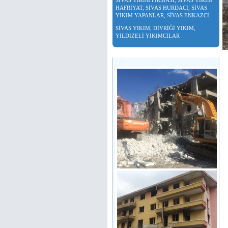
SİVAS YIKIM FİRMASI, SİVAS YIKIM
HAFRİYAT, SİVAS HURDACI, SİVAS
YIKIM YAPANLAR, SİVAS ENKAZCI
SİVAS YIKIM, DİVRİĞİ YIKIM,
YILDIZELİ YIKIMCILAR