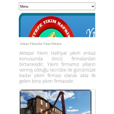
Ankara Yıkımcılar Yıkım Hafriyat
Aktepe
Yıkım Hafriyat
yıkım enkaz
konusunda öncü firmalardan
birtanesidir.
Yıkım firmamız
yılların
vermiş olduğu tecrübe ile günümüze
kadar
yıkım firması
olarak akla ilk
gelen
bina yıkım
firmasıdır.
1
2
3
4
5