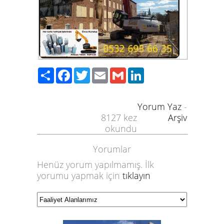
6
7
8
9
Paylaş
Facebook
Twitter
Email
Gmail
LinkedIn
Yorum Yaz
-
8127
kez
Arşiv
okundu
Yorumlar
Henüz yorum yapılmamış. İlk
yorumu yapmak için
tıklayın