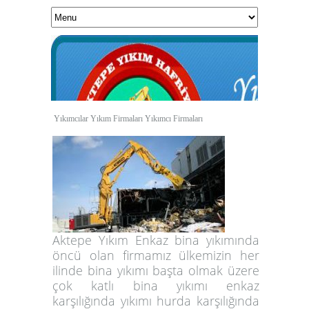
Yıkımcılar Yıkım Firmaları Yıkımcı Firmaları
1
Aktepe Yıkım Enkaz
bina yıkımı
nda
2
öncü olan firmamız ülkemizin her
ilinde
bina yıkımı
başta olmak üzere
3
çok katlı bina yıkımı
enkaz
4
karşılığında yıkım
ı hurda karşılığında
5