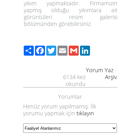
yıkım
yapmaktadır. Firmamızın
6
yapmış olduğu yıkımlara ait
7
görüntüleri resim galerisi
bölümünden görebilirsiniz.
8
9
Paylaş
Facebook
Twitter
Email
Gmail
LinkedIn
Yorum Yaz
-
6134
kez
Arşiv
okundu
Yorumlar
Henüz yorum yapılmamış. İlk
yorumu yapmak için
tıklayın